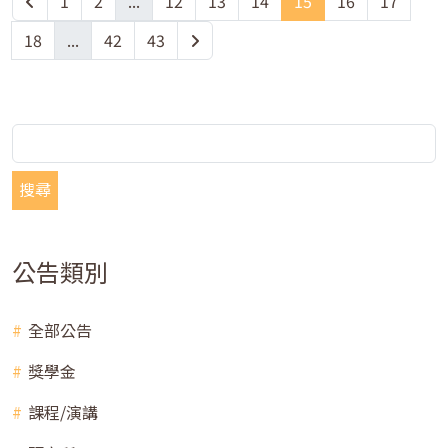
1
2
...
12
13
14
15
16
17
18
...
42
43
搜尋
公告類別
全部公告
獎學金
課程/演講