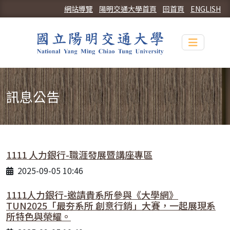
網站導覽
陽明交通大學首頁
回首頁
ENGLISH
Toggle n
訊息公告
1111 人力銀行-職涯發展暨講座專區
2025-09-05 10:46
1111人力銀行-邀請貴系所參與《大學網》
TUN2025「最夯系所 創意行銷」大賽，一起展現系
所特色與榮耀。