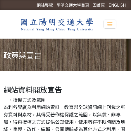
網站導覽
陽明交通大學首頁
回首頁
ENGLISH
Toggle n
政策與宣告
網站資料開放宣告
一、授權方式及範圍
為利各界廣為利用網站資料，教育部全球資訊網上刊載之所
有資料與素材，其得受著作權保護之範圍，以無償、非專
屬，得再授權之方式提供公眾使用，使用者得不限時間及地
域，重製、改作、編輯、公開傳輸或為其他方式之利用，開