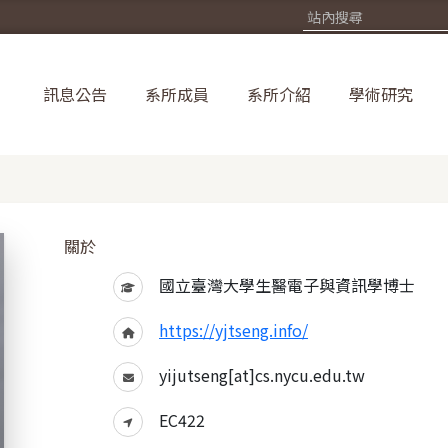
訊息公告
系所成員
系所介紹
學術研究
關於
國立臺灣大學生醫電子與資訊學博士
https://yjtseng.info/
yijutseng[at]cs.nycu.edu.tw
EC422