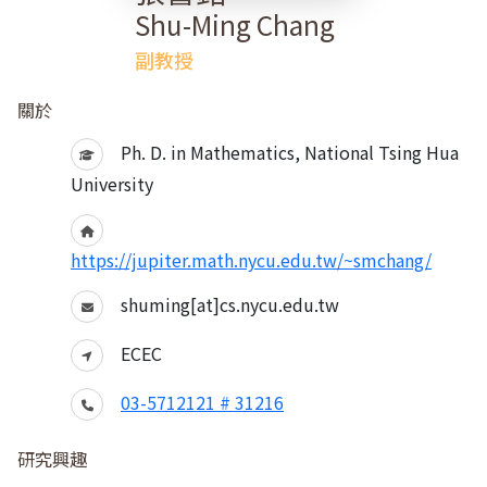
Shu-Ming Chang
副教授
關於
Ph. D. in Mathematics, National Tsing Hua
University
https://jupiter.math.nycu.edu.tw/~smchang/
shuming[at]cs.nycu.edu.tw
ECEC
03-5712121 # 31216
研究興趣