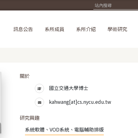
訊息公告
系所成員
系所介紹
學術研究
關於
國立交通大學博士
kahwang[at]cs.nycu.edu.tw
研究興趣
系統軟體、VOD系統、電腦輔助排版