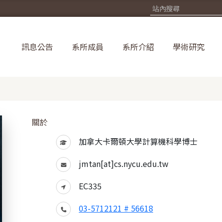
訊息公告
系所成員
系所介紹
學術研究
關於
加拿大卡爾頓大學計算機科學博士
jmtan[at]cs.nycu.edu.tw
EC335
03-5712121 # 56618