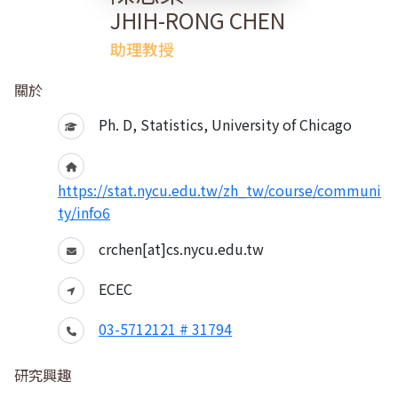
JHIH-RONG CHEN
助理教授
關於
Ph. D, Statistics, University of Chicago
https://stat.nycu.edu.tw/zh_tw/course/communi
ty/info6
crchen[at]cs.nycu.edu.tw
ECEC
03-5712121 # 31794
研究興趣