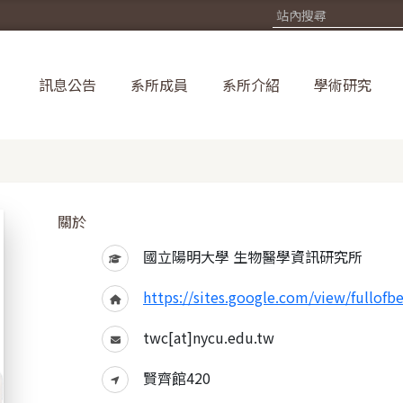
訊息公告
系所成員
系所介紹
學術研究
關於
國立陽明大學 生物醫學資訊研究所
https://sites.google.com/view/fullofb
twc[at]nycu.edu.tw
賢齊館420