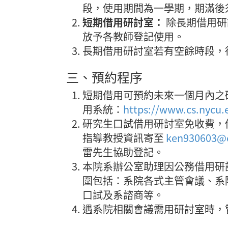
段，使用期間為一學期，期滿後
短期借用研討室：
除長期借用研
放予各教師登記使用。
長期借用研討室若有空餘時段，
三、預約程序
短期借用可預約未來一個月內之
用系統：
https://www.cs.nycu
研究生口試借用研討室免收費，
指導教授資訊寄至
ken930603@c
雷先生協助登記。
本院系辦公室助理因公務借用研
圍包括：系院各式主管會議、系
口試及系諮商等。
遇系院相關會議需用研討室時，