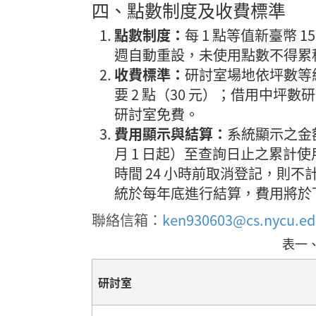
四、點數制度及收費標準
點數制度：
每 1 點等值新臺幣 
週自動重設，未使用點數不得累
收費標準：
研討室場地依坪數等
要 2 點（30 元）；借用中坪數
研討室免費。
費用顯示與結算：
系統顯示之金額為
月 1 日起）至查詢日止之累計
時間 24 小時前取消登記，則
統於每年底進行結算，費用將於
聯絡信箱：
ken930603@cs.nycu.ed
表一
研討室